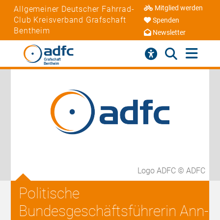
Mitglied werden
Allgemeiner Deutscher Fahrrad-
Club Kreisverband Grafschaft
Spenden
Bentheim
Newsletter
Logo ADFC © ADFC
Politische
Bundesgeschäftsführerin Ann-